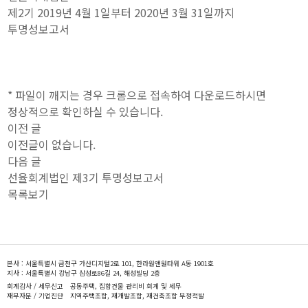
제2기 2019년 4월 1일부터 2020년 3월 31일까지
투명성보고서
* 파일이 깨지는 경우 크롬으로 접속하여 다운로드하시면
정상적으로 확인하실 수 있습니다.
이전 글
이전글이 없습니다.
다음 글
선율회계법인 제3기 투명성보고서
목록보기
본사 : 서울특별시 금천구 가산디지털2로 101, 한라원앤원타워 A동 1901호
지사 : 서울특별시 강남구 삼성로86길 24, 해성빌딩 2층
회계감사 / 세무신고
공동주택, 집합건물 관리비 회계 및 세무
재무자문 / 기업진단
지역주택조합, 재개발조합, 재건축조합 부정적발