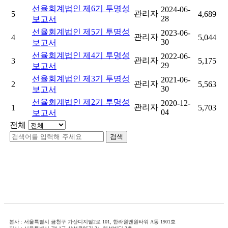
선율회계법인 제6기 투명성
2024-06-
관리자
5
4,689
28
보고서
선율회계법인 제5기 투명성
2023-06-
관리자
4
5,044
30
보고서
선율회계법인 제4기 투명성
2022-06-
관리자
3
5,175
29
보고서
선율회계법인 제3기 투명성
2021-06-
관리자
2
5,563
30
보고서
선율회계법인 제2기 투명성
2020-12-
관리자
1
5,703
04
보고서
전체
본사 : 서울특별시 금천구 가산디지털2로 101, 한라원앤원타워 A동 1901호