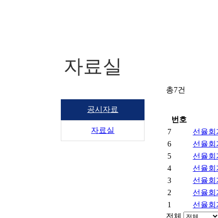
자료실
총
7
건
공시자료
번호
자료실
7
선율회
6
선율회
5
선율회
4
선율회
3
선율회
2
선율회
1
선율회
전체